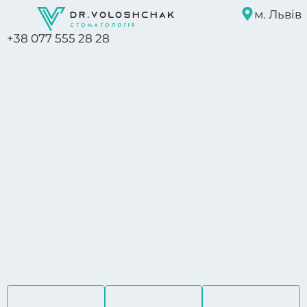
м. Львів
+38 077 555 28 28
Прозора стоматологія –
зрозумілі ціни
Ми цінуємо вашу довіру, тому пропонуємо чесні
та зрозумілі ціни без прихованих доплат.
Вартість лікування формується на основі
індивідуального плану, сучасних методів та
якісних матеріалів
Індивідуальний
Прозорість
Гарантія