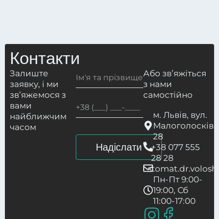
Контакти
Залиште
Або зв’яжіться
заявку, і ми
з нами
зв’яжемося з
самостійно
вами
м. Львів, вул.
найближчим
Малоголосківс
часом
28
+38 077 555
28 28
stomat.dr.volo
Пн-Пт 9:00-
19:00, Сб
11:00-17:00