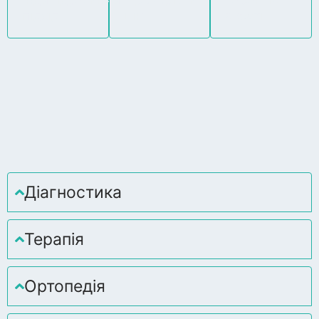
підхід
цін
якості
Діагностика
Терапія
Ортопедія