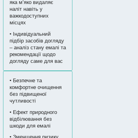
яка м’яко видаляє
наліт навіть у
важкодоступних
місцях
• Індивідуальний
підбір засобів догляду
– аналіз стану емалі та
рекомендації щодо
догляду саме для вас
• Безпечне та
комфортне очищення
без підвищеної
чутливості
• Ефект природного
відбілювання без
шкоди для емалі
• Зменшення ризику